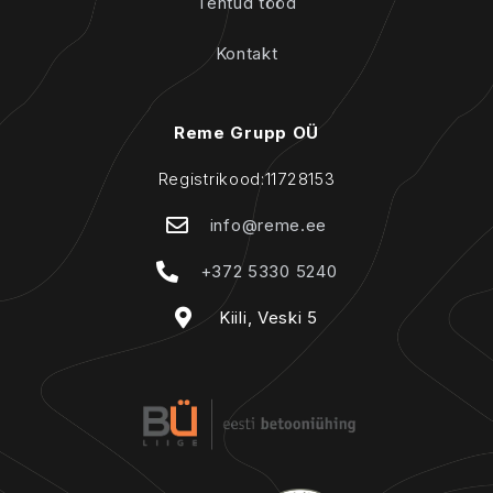
Tehtud tööd
Kontakt
Reme Grupp OÜ
Registrikood:11728153
info@reme.ee
+372 5330 5240
Kiili, Veski 5