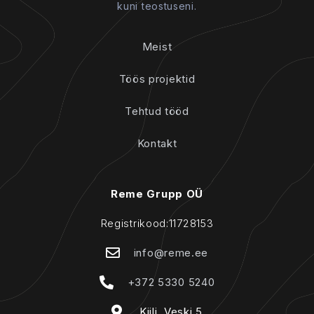
kuni teostuseni.
Meist
Töös projektid
Tehtud tööd
Kontakt
Reme Grupp OÜ
Registrikood:11728153
info@reme.ee
+372 5330 5240
Kiili, Veski 5