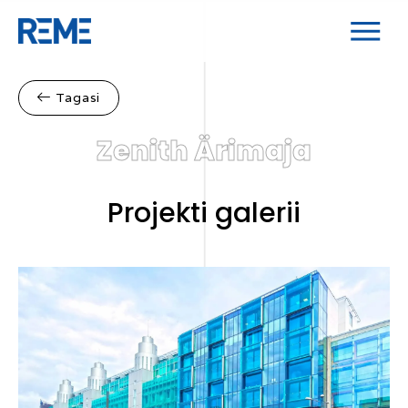
Tagasi
Zenith Ärimaja
Projekti galerii